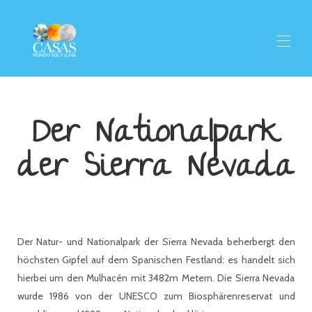
Unsere Häuser
▾
Der Nationalpark
Willkommen
Pinos del Valle
der Sierra Nevada
Aktivitäten
▾
Gastronomie
Anfahrt
Kontakt
Olivenöl
Der Natur- und Nationalpark der Sierra Nevada beherbergt den
höchsten Gipfel auf dem Spanischen Festland: es handelt sich
hierbei um den Mulhacén mit 3482m Metern. Die Sierra Nevada
wurde 1986 von der UNESCO zum Biosphärenreservat und