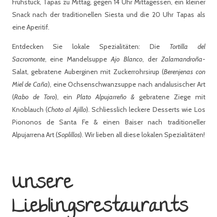
Frühstück, Tapas zu Mittag, gegen 14 Uhr Mittagessen, ein kleiner
Snack nach der traditionellen Siesta und die 20 Uhr Tapas als
eine Aperitif.
Entdecken Sie lokale Spezialitäten: Die
Tortilla del
Sacromonte
, eine Mandelsuppe
Ajo Blanco
, der
Zalamandroña
-
Salat, gebratene Auberginen mit Zuckerrohrsirup (
Berenjenas con
Miel de Caña
), eine Ochsenschwanzsuppe nach andalusischer Art
(
Rabo de Toro
), ein
Plato Alpujarreño &
gebratene Ziege mit
Knoblauch (
Choto al Ajillo
). Schliesslich leckere Desserts wie Los
Piononos de Santa Fe & einen Baiser nach traditioneller
Alpujarrena Art (
Soplillos
). Wir lieben all diese lokalen Spezialitäten!
Unsere
Lieblingsrestaurants