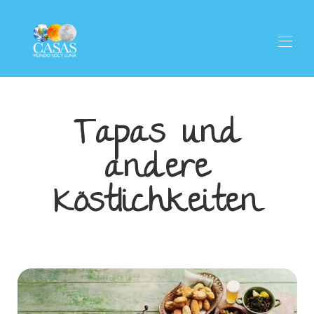
Unsere Häuser
▾
Tapas und
Willkommen
Pinos del Valle
andere
Aktivitäten
▾
Gastronomie
Köstlichkeiten
Anfahrt
Kontakt
Olivenöl