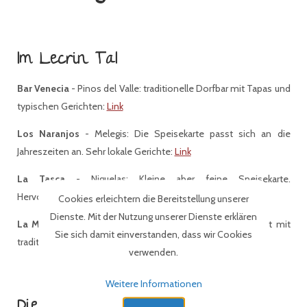
Im Lecrin Tal
Bar Venecia
- Pinos del Valle: traditionelle Dorfbar mit Tapas und
typischen Gerichten:
Link
Los Naranjos
- Melegis: Die Speisekarte passt sich an die
Jahreszeiten an. Sehr lokale Gerichte:
Link
La Tasca
- Niguelas: Kleine aber feine Speisekarte.
Hervorragendes Qualität und Freundlichkeit!:
Link
Cookies erleichtern die Bereitstellung unserer
Dienste. Mit der Nutzung unserer Dienste erklären
La Marquesina
- Restabal: nur am Wochenende geöffnet mit
Sie sich damit einverstanden, dass wir Cookies
traditionellen Gerichten neu gedacht. Wir lieben es!:
Link
verwenden.
Weitere Informationen